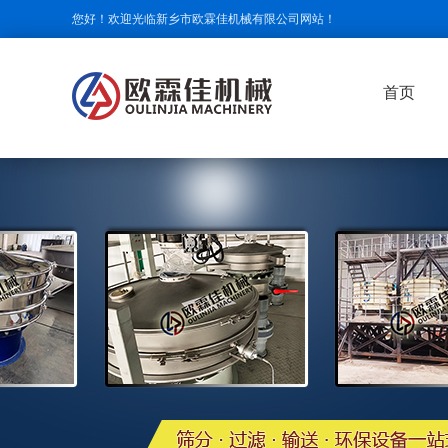
您好！欢迎光临新乡市欧霖佳机械有限公司网站！
首页