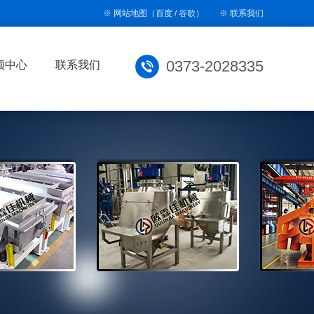
※ 网站地图
（
百度
/
谷歌
）
※
联系我们
0373-2028335
频中心
联系我们