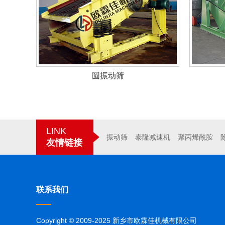
圆振动筛
LINK
振动筛
泰隆减速机
聚丙烯酰胺
友情链接
联系我们
Copyright © 2009-2025 新乡市欧霖佳机械有限公司