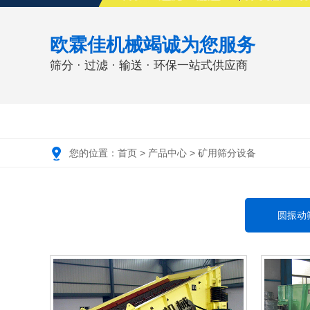
欧霖佳机械竭诚为您服务
筛分 · 过滤 · 输送 · 环保一站式供应商
您的位置：
首页
>
产品中心
>
矿用筛分设备
圆振动