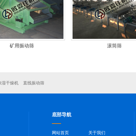
矿用振动筛
滚筒筛
除湿干燥机
直线振动筛
底部导航
网站首页
关于我们